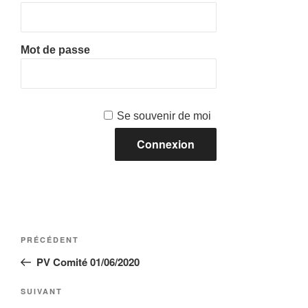
Mot de passe
Se souvenir de moi
Navigation
Article
PRÉCÉDENT
de
précédent
PV Comité 01/06/2020
l’article
Article
SUIVANT