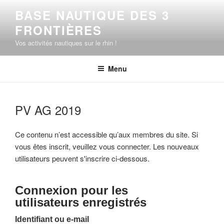
Aller
BASE NAUTIQUE DES 3
au
FRONTIÈRES
contenu
principal
Vos activités nautiques sur le rhin !
Menu
PV AG 2019
Ce contenu n’est accessible qu’aux membres du site. Si
vous êtes inscrit, veuillez vous connecter. Les nouveaux
utilisateurs peuvent s'inscrire ci-dessous.
Connexion pour les
utilisateurs enregistrés
Identifiant ou e-mail