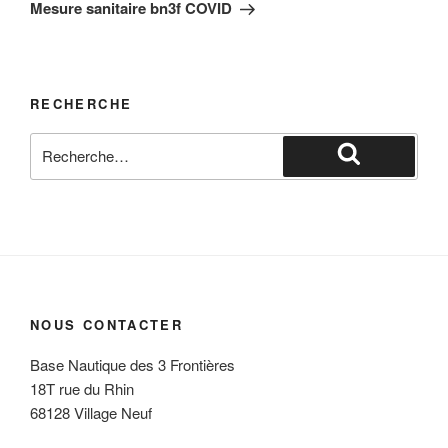
suivant
Mesure sanitaire bn3f COVID
RECHERCHE
Recherche
pour
Recherche
:
NOUS CONTACTER
Base Nautique des 3 Frontières
18T rue du Rhin
68128 Village Neuf